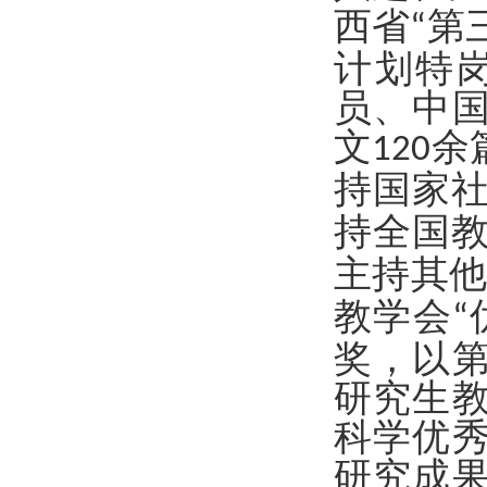
西省
第
“
计划特
员、中
文
余
120
持国家
持全国
主持其
教学会
“
奖，以
研究生
科学优
研究成