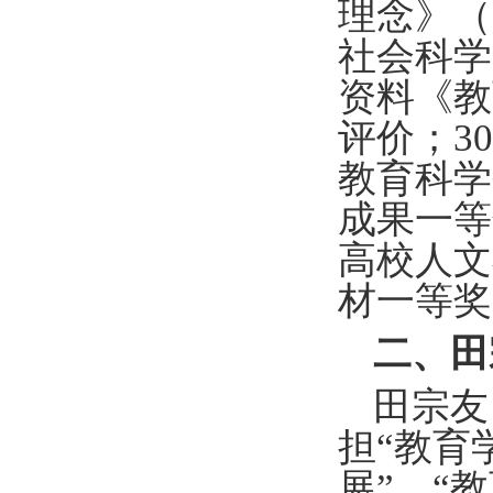
理念》（
社会科学
资料《教
评价；
30
教育科学
成果一等
高校人文
材一等奖
二、田
田宗友
担
“
教育
展
”
、
“
教